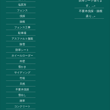
防草シート張りま
塩尻市
す。...»
フェンス
不要木伐採・抜根
承り...»
伐採
抜根
フェンス工事
駐車場
アスファルト舗装
除雪
防草シート
ホイールローダー
外壁
雪かき
サイディング
竹垣
天然
不要木伐採
雪出し
雑草
コンクリート