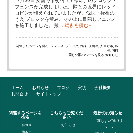
7月20日 安曇野市明科（Ｙ様邸）のブロック・
フェンスが完成しました。 隣との境界にレッド
ロビンが植えられていましたが、伐採・抜根の
うえ ブロックを積み、その上に目隠しフェンス
を施工しました。 敷
…続きを読む»
フェンス
ブロック
伐採
便利屋
安曇野市
抜
関連したページを見る:
,
,
,
,
,
根
明科
,
お知らせ
同じ分類のページを見る
ホーム
お知らせ
ブログ
実績
会社概要
お問合せ
サイトマップ
関連するページを
こちらもご覧くだ
最新のお知らせ
検索
さい
“墓じまい”承りま
お知らせ
便利屋
す...»
松本市