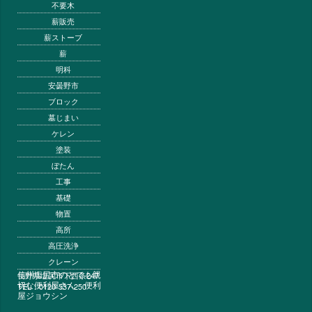
不要木
薪販売
薪ストーブ
薪
明科
安曇野市
ブロック
墓じまい
ケレン
塗装
ぼたん
工事
基礎
物置
高所
高圧洗浄
クレーン
信州塩尻市のとても親
長野県塩尻市下西条247
切な便利屋さん 便利
TEL：0120-537-250
屋ジョウシン