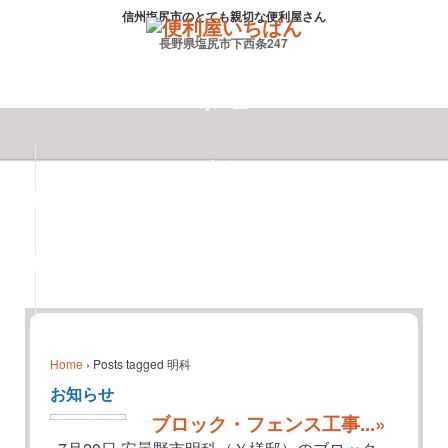
信州塩尻市のとても親切な便利屋さん
長野県塩尻市下西条247
ホーム
お知らせ
会社案内
お問合せ
Home
›
Posts tagged 明科
お知らせ
ブロック・フェンス工事...»